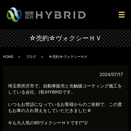
メ
☆売約☆ヴォクシーＨＶ
HOME
ブログ
☆売約☆ヴォクシーＨＶ
2024/07/17
埼玉県所沢市で、自動車販売と光触媒コーティング施工を
している会社、(有)HYBRIDです。
いつもお世話になっているお客様からのご依頼で、この度
もお車の入れ替えをしていただきました☆
今も大人気の80ヴォクシーＨＶです(^^)/