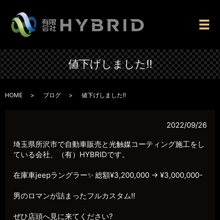
メ
値下げしました‼️
HOME
ブログ
値下げしました‼️
2022/09/26
埼玉県所沢市で自動車販売と光触媒コーティング施工をし
ている会社、（有）HYBRIDです。
在庫車jeepラングラー✨ 総額¥3,200,000 → ¥3,000,000-
男のロマンが詰まったフルカスタム‼️
ぜひ店頭へ見に来てください?