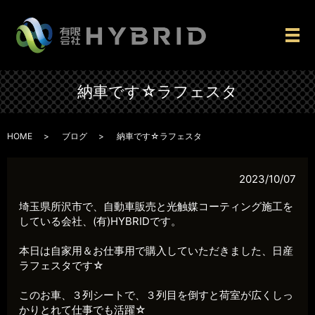
メ
納車です☆ラフェスタ
HOME
ブログ
納車です☆ラフェスタ
2023/10/07
埼玉県所沢市で、自動車販売と光触媒コーティング施工を
している会社、(有)HYBRIDです。
本日は自家用＆お仕事用で購入していただきました、日産
ラフェスタです☆
このお車、３列シートで、３列目を倒すと荷室が広くしっ
かりとれて仕事でも活躍☆