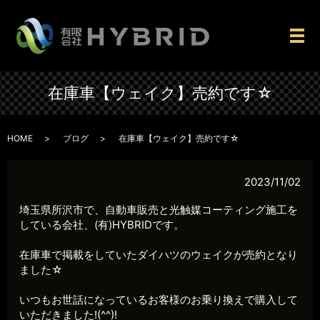
メ
在庫車【ウェイク】売約です☆
HOME
ブログ
在庫車【ウェイク】売約です☆
2023/11/02
埼玉県所沢市で、自動車販売と光触媒コーティング施工を
している会社、(有)HYBRIDです。
在庫車で掲載をしていたダイハツのウェイクが売約となり
ました☆
いつもお世話になっているお客様のお乗り換えで購入して
いただきました!(^^)!