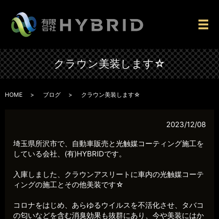
メ
クラウン美装します☆
HOME
ブログ
クラウン美装します☆
2023/12/08
埼玉県所沢市で、自動車販売と光触媒コーティング施工を
している会社、(有)HYBRIDです。
入庫しました、クラウンアスリートに車内の光触媒コーテ
ィングの施工とその他美装です☆
コロナをはじめ、あらゆるウイルスを不活化させ、タバコ
の匂いなどを含む消臭効果も抜群にあり、今や美装にはか